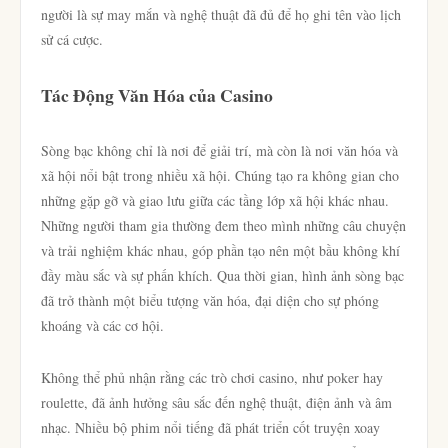
người là sự may mắn và nghệ thuật đã đủ để họ ghi tên vào lịch
sử cá cược.
Tác Động Văn Hóa của Casino
Sòng bạc không chỉ là nơi để giải trí, mà còn là nơi văn hóa và
xã hội nổi bật trong nhiều xã hội. Chúng tạo ra không gian cho
những gặp gỡ và giao lưu giữa các tầng lớp xã hội khác nhau.
Những người tham gia thường đem theo mình những câu chuyện
và trải nghiệm khác nhau, góp phần tạo nên một bầu không khí
đầy màu sắc và sự phấn khích. Qua thời gian, hình ảnh sòng bạc
đã trở thành một biểu tượng văn hóa, đại diện cho sự phóng
khoáng và các cơ hội.
Không thể phủ nhận rằng các trò chơi casino, như poker hay
roulette, đã ảnh hưởng sâu sắc đến nghệ thuật, điện ảnh và âm
nhạc. Nhiều bộ phim nổi tiếng đã phát triển cốt truyện xoay