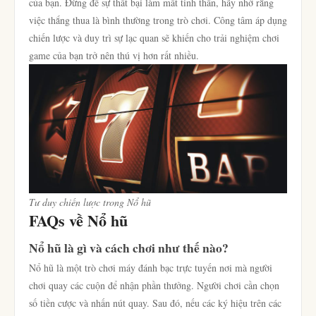
của bạn. Đừng để sự thất bại làm mất tinh thần, hãy nhớ rằng
việc thắng thua là bình thường trong trò chơi. Công tâm áp dụng
chiến lược và duy trì sự lạc quan sẽ khiến cho trải nghiệm chơi
game của bạn trở nên thú vị hơn rất nhiều.
Tư duy chiến lược trong Nổ hũ
FAQs về Nổ hũ
Nổ hũ là gì và cách chơi như thế nào?
Nổ hũ là một trò chơi máy đánh bạc trực tuyến nơi mà người
chơi quay các cuộn để nhận phần thưởng. Người chơi cần chọn
số tiền cược và nhấn nút quay. Sau đó, nếu các ký hiệu trên các