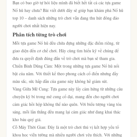
Bạn có bao giờ tự hỏi liệu mình đã biết hết tất cả các tựa game
Nổ hũ hay chưa? Bài viết dưới đây sẽ giúp bạn khám phá Nổ hũ
top 10 – danh sách những trò chơi vẫn đang thu hút đông đảo
người chơi nhất hiện nay.
Phân tích từng trò chơi
Mỗi tựa game Nổ hũ đều chứa đựng những đặc điểm riêng, từ
giao diện đến cơ chế chơi. Hãy cùng tìm hiểu kỹ về chúng để
đưa ra quyết định đúng đắn về trò chơi mà bạn sẽ tham gia.
Chiến Binh Dũng Cảm: Một trong những tựa game Nổ hũ nổi
bật của năm. Với thiết kế theo phong cách cổ điển nhưng đầy
màu sắc, sức hấp dẫn của game này không hề giảm sút.
Vàng Giữa Mê Cung: Tựa game này lấy cảm hứng từ những câu
chuyện kỳ bí trong mê cung cổ đại, mang đến cho người chơi
cảm giác hồi hộp không thể nào quên. Với biểu tượng vàng tỏa
sáng, mỗi lần thắng đều mang lại cảm giác như đang khai thác
kho báu quý giá.
Cỗ Máy Thời Gian: Đây là một trò chơi thú vị kết hợp yếu tố
khoa học viễn tưởng mà nhiều người chơi yêu thích. Với những