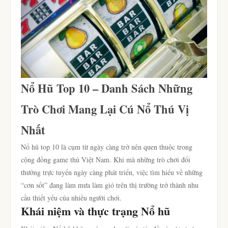
Nổ Hũ Top 10 – Danh Sách Những
Trò Chơi Mang Lại Cú Nổ Thú Vị
Nhất
Nổ hũ top 10 là cụm từ ngày càng trở nên quen thuộc trong
cộng đồng game thủ Việt Nam. Khi mà những trò chơi đổi
thưởng trực tuyến ngày càng phát triển, việc tìm hiểu về những
“cơn sốt” đang làm mưa làm gió trên thị trường trở thành nhu
cầu thiết yếu của nhiều người chơi.
Khái niệm và thực trạng Nổ hũ