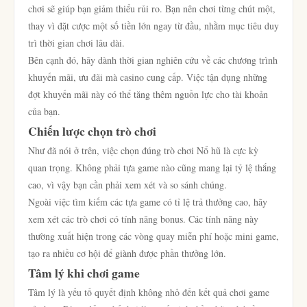
chơi sẽ giúp bạn giảm thiểu rủi ro. Bạn nên chơi từng chút một,
thay vì đặt cược một số tiền lớn ngay từ đầu, nhằm mục tiêu duy
trì thời gian chơi lâu dài.
Bên cạnh đó, hãy dành thời gian nghiên cứu về các chương trình
khuyến mãi, ưu đãi mà casino cung cấp. Việc tận dụng những
đợt khuyến mãi này có thể tăng thêm nguồn lực cho tài khoản
của bạn.
Chiến lược chọn trò chơi
Như đã nói ở trên, việc chọn đúng trò chơi Nổ hũ là cực kỳ
quan trọng. Không phải tựa game nào cũng mang lại tỷ lệ thắng
cao, vì vậy bạn cần phải xem xét và so sánh chúng.
Ngoài việc tìm kiếm các tựa game có tỉ lệ trả thưởng cao, hãy
xem xét các trò chơi có tính năng bonus. Các tính năng này
thường xuất hiện trong các vòng quay miễn phí hoặc mini game,
tạo ra nhiều cơ hội để giành được phần thưởng lớn.
Tâm lý khi chơi game
Tâm lý là yếu tố quyết định không nhỏ đến kết quả chơi game