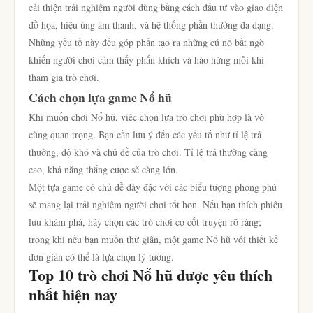
cải thiện trải nghiệm người dùng bằng cách đầu tư vào giao diện
đồ họa, hiệu ứng âm thanh, và hệ thống phần thưởng đa dạng.
Những yếu tố này đều góp phần tạo ra những cú nổ bất ngờ
khiến người chơi cảm thấy phấn khích và hào hứng mỗi khi
tham gia trò chơi.
Cách chọn lựa game Nổ hũ
Khi muốn chơi Nổ hũ, việc chọn lựa trò chơi phù hợp là vô
cùng quan trọng. Bạn cần lưu ý đến các yếu tố như tỉ lệ trả
thưởng, độ khó và chủ đề của trò chơi. Tỉ lệ trả thưởng càng
cao, khả năng thắng cược sẽ càng lớn.
Một tựa game có chủ đề dày đặc với các biểu tượng phong phú
sẽ mang lại trải nghiệm người chơi tốt hơn. Nếu bạn thích phiêu
lưu khám phá, hãy chọn các trò chơi có cốt truyện rõ ràng;
trong khi nếu bạn muốn thư giãn, một game Nổ hũ với thiết kế
đơn giản có thể là lựa chọn lý tưởng.
Top 10 trò chơi Nổ hũ được yêu thích
nhất hiện nay