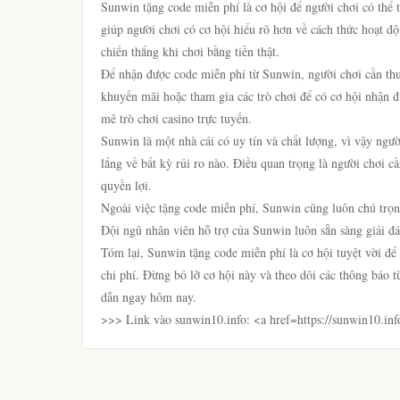
Sunwin tặng code miễn phí là cơ hội để người chơi có thể t
giúp người chơi có cơ hội hiểu rõ hơn về cách thức hoạt độ
chiến thắng khi chơi bằng tiền thật.
Để nhận được code miễn phí từ Sunwin, người chơi cần thườ
khuyến mãi hoặc tham gia các trò chơi để có cơ hội nhận 
mê trò chơi casino trực tuyến.
Sunwin là một nhà cái có uy tín và chất lượng, vì vậy ngư
lắng về bất kỳ rủi ro nào. Điều quan trọng là người chơi c
quyền lợi.
Ngoài việc tặng code miễn phí, Sunwin cũng luôn chú trọ
Đội ngũ nhân viên hỗ trợ của Sunwin luôn sẵn sàng giải đá
Tóm lại, Sunwin tặng code miễn phí là cơ hội tuyệt vời để 
chi phí. Đừng bỏ lỡ cơ hội này và theo dõi các thông báo 
dẫn ngay hôm nay.
>>> Link vào sunwin10.info: <a href=https://sunwin10.inf