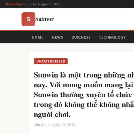
Breaking:
Saturday, August 8, 2026
Salmor
S
HOME
NEWS
BUSINESS
TECHNOLOGY
UNCATEGORIZED
Sunwin là một trong những nhà
nay. Với mong muốn mang lại 
Sunwin thường xuyên tổ chức 
trong đó không thể không nhắ
người chơi.
admin • January 17, 2025