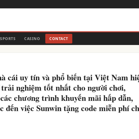
SPORTS
CASINO
CONTACT
 cái uy tín và phổ biến tại Việt Nam hi
trải nghiệm tốt nhất cho người chơi,
các chương trình khuyến mãi hấp dẫn,
c đến việc Sunwin tặng code miễn phí c