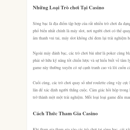
Những Loại Trò chơi Tại Casino
Sòng bạc là địa điểm tập hợp của rất nhiều trò chơi đa dạ
phổ biến nhất chính là máy slot, nơi người chơi có thể 
âm thanh vui tai, máy slot không chỉ đem lại trải nghiệm h
Ngoài máy đánh bạc, các trò chơi bài như là poker cùng bl
phải sở hữu kỹ năng tốt chiến lược và sự hiểu biết về tâm 
game này thường xuyên có sự cạnh tranh cao và lôi cuốn c
Cuối cùng, các trò chơi quay số như roulette cũng vậy cự
lăn để xác định người thắng cuộc. Cảm giác hồi hộp trong 
trở thành một một trải nghiệm. Mỗi loại loại game đều ma
Cách Thức Tham Gia Casino
Khi tham gia tham gia vào các trò chơi tại sòng bạc, cái x