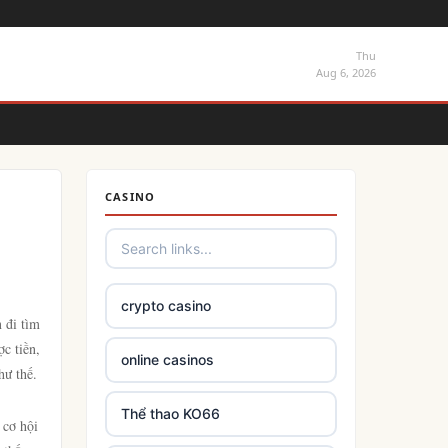
Thu
Aug 6, 2026
CASINO
crypto casino
 đi tìm
c tiền,
online casinos
hư thế.
Thể thao KO66
 cơ hội