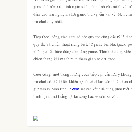
game thủ nên xác định ngân sách của mình của mình và tuâ
đảm cho trải nghiệm chơi game thú vị vẫn vui vẻ. Nên chi
trò chơi duy nhất.
Tiếp theo, công việc nắm rõ các quy tắc cũng các tỷ lệ thắn
quy tắc và chiến thuật riêng biệt, từ game bài blackjack, 
những chiến lược đúng cho từng game. Thỉnh thoảng, việc r
chiến thắng khi mà thực tế tham gia vào đặt cược.
Cuối cùng, một trong những cách tiếp cận cần lưu ý không t
trò chơi có thể khiến khiến người chơi lao vào nhiều hơn 
giữ tâm lý bình tĩnh,
23win
sát các kết quả cùng phải biết 
trình, giấc mơ thắng lợi tại sòng bạc sẽ còn xa vời.