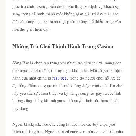
giữa trò chơi casino, biểu diễn nghệ thuật và dịch vụ khách sạn
sang trọng đã hình thành một không gian giải trí đầy màu sắc,
đưa các sòng bạc trở thành một phần không thể thiếu trong văn
hóa thư giãn hiện đại.
Những Trò Chơi Thịnh Hành Trong Casino
Sòng Bạc là chốn tập trung với nhiều trò chơi thú vị, mang đến
cho người chơi những trải nghiệm khó quên. Một số game thịnh
hành của nhất chính là
rr88.pet
, trong đó người chơi nỗ lực để
đạt tổng điểm xung quanh 21 mà không được vượt quá. Trò chơi
này yêu cầu sự chiến thuật và kỹ năng, cùng lúc gây ra các tình
huống căng thẳng khi mà game thủ quyết định rút thêm lá bài
hay dừng.
Ngoài blackjack, roulette cũng là một một các tuỳ chọn yêu
thích tại sòng bạc. Người chơi cá cược vào một con số hoặc màu