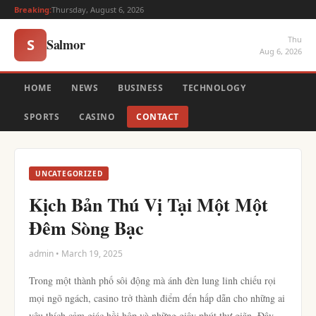
Breaking:
Thursday, August 6, 2026
Thu
Salmor
S
Aug 6, 2026
HOME
NEWS
BUSINESS
TECHNOLOGY
SPORTS
CASINO
CONTACT
UNCATEGORIZED
Kịch Bản Thú Vị Tại Một Một
Đêm Sòng Bạc
admin • March 19, 2025
Trong một thành phố sôi động mà ánh đèn lung linh chiếu rọi
mọi ngõ ngách, casino trở thành điểm đến hấp dẫn cho những ai
yêu thích cảm giác hồi hộp và những giây phút thư giãn. Đây