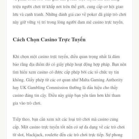
triệu người chơi từ khắp nơi trên thế giới, cung cấp cơ hội giao
lưu và cạnh tranh. Những đánh giá cao về poker đã giúp trò chơi
này giữ vững vị trí trong lòng người đam mê casino trực tuyến.
Cách Chọn Casino Trực Tuyến
Khi chọn một casino trực tuyến, điều quan trọng nhất là đảm
bảo rằng địa điểm đó có giấy phép hoạt động hợp pháp. Bạn nên
tìm hiểu xem casino có được cấp phép bởi các tổ chức uy tín
không. Giấy phép từ các cơ quan như Malta Gaming Authority
hay UK Gambling Commission thường là dấu hiệu cho thấy
casino đáng tin cậy. Điều này giúp bạn yên tâm hơn khi tham
gia vào trò chơi.
Tiếp theo, bạn cần xem xét các loại trò chơi mà casino cung
cấp. Một casino trực tuyến tốt nên có sự đa dạng về các trò chơi
từ slot, blackjack, roulette đến các trò chơi trực tiếp. Sự phong