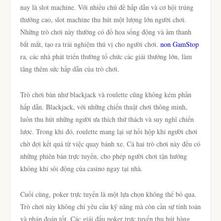
nay là slot machine. Với nhiều chủ đề hấp dẫn và cơ hội trúng
thưởng cao, slot machine thu hút một lượng lớn người chơi.
Những trò chơi này thường có đồ họa sống động và âm thanh
bắt mắt, tạo ra trải nghiệm thú vị cho người chơi.
non GamStop
ra, các nhà phát triển thường tổ chức các giải thưởng lớn, làm
tăng thêm sức hấp dẫn của trò chơi.
Trò chơi bàn như blackjack và roulette cũng không kém phần
hấp dẫn. Blackjack, với những chiến thuật chơi thông minh,
luôn thu hút những người ưa thích thử thách và suy nghĩ chiến
lược. Trong khi đó, roulette mang lại sự hồi hộp khi người chơi
chờ đợi kết quả từ việc quay bánh xe. Cả hai trò chơi này đều có
những phiên bản trực tuyến, cho phép người chơi tận hưởng
không khí sôi động của casino ngay tại nhà.
Cuối cùng, poker trực tuyến là một lựa chọn không thể bỏ qua.
Trò chơi này không chỉ yêu cầu kỹ năng mà còn cần sự tính toán
và phán đoán tốt. Các giải đấu poker trực tuyến thu hút hàng