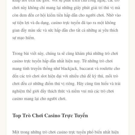
chơi này không chỉ mang lại những giây phút giải trí thú vị mà
còn đem đến cơ hội kiếm tiền hấp dẫn cho người chơi. Nhờ vào
sự tiện lợi và đa dạng, casino trực tuyến đã tạo ra một không
gian đầy màu sắc và sức hấp dẫn cho tất cả những ai yêu thích
sự mạo hiểm.
Trong bài viết này, chúng ta sẽ cùng khám phá những trò chơi
casino trực tuyến hấp dẫn nhất hiện nay. Từ những trò chơi
mang tính truyền thống như blackjack, baccarat và roulette cho
đến các trò chơi slot hiện đại với nhiều chủ đề kỳ thú, mỗi trò
chơi đều có những điểm thú vị riêng. Hãy cùng tìm hiểu và trải
nghiệm thế giới đầy thách thức và niềm vui mà các trò chơi
casino mang lại cho người chơi.
Top Trò Chơi Casino Trực Tuyến
Một trong những trò chơi casino trực tuyến phổ biến nhất hiện