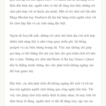
điển đến hiện đại, người chơi có thể dễ dàng tìm thấy những trò
chơi phù hợp với sở thích của mình. Một số trò chơi nổi bật như
Mega Moolah hay Starburst đã thu hút hàng triệu người chơi với
lối chơi hấp dẫn và các tính năng đặc biệt.
Ngoài đồ hoạ bắt mắt, những trò chơi slot hiện đại còn tích hợp
nhiều tính năng thú vị như vòng quay miễn phí, hệ thống
jackpot và các biểu tượng hoang dã. Việc này không chỉ giúp
gia tăng cơ hội thắng lớn mà còn làm cho quá trình chơi trở nên
thú vị hơn. Những trò chơi như Book of Ra hay Gonzo’s Quest
đều là những minh chứng cho việc phát triển không ngừng của
thể loại game này.
Đặc biệt, các nhà phát triển đã không ngừng đổi mới và tối ưu
hóa trải nghiệm người chơi thông qua công nghệ tiên tiến. Với
việc cho phép chơi trên nhiều thiết bị khác nhau, từ máy tính tới
điện thoại di động, người chơi có thể dễ dàng truy cập vào các