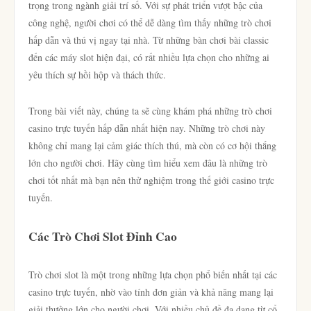
trọng trong ngành giải trí số. Với sự phát triển vượt bậc của
công nghệ, người chơi có thể dễ dàng tìm thấy những trò chơi
hấp dẫn và thú vị ngay tại nhà. Từ những bàn chơi bài classic
đến các máy slot hiện đại, có rất nhiều lựa chọn cho những ai
yêu thích sự hồi hộp và thách thức.
Trong bài viết này, chúng ta sẽ cùng khám phá những trò chơi
casino trực tuyến hấp dẫn nhất hiện nay. Những trò chơi này
không chỉ mang lại cảm giác thích thú, mà còn có cơ hội thắng
lớn cho người chơi. Hãy cùng tìm hiểu xem đâu là những trò
chơi tốt nhất mà bạn nên thử nghiệm trong thế giới casino trực
tuyến.
Các Trò Chơi Slot Đỉnh Cao
Trò chơi slot là một trong những lựa chọn phổ biến nhất tại các
casino trực tuyến, nhờ vào tính đơn giản và khả năng mang lại
giải thưởng lớn cho người chơi. Với nhiều chủ đề đa dạng từ cổ