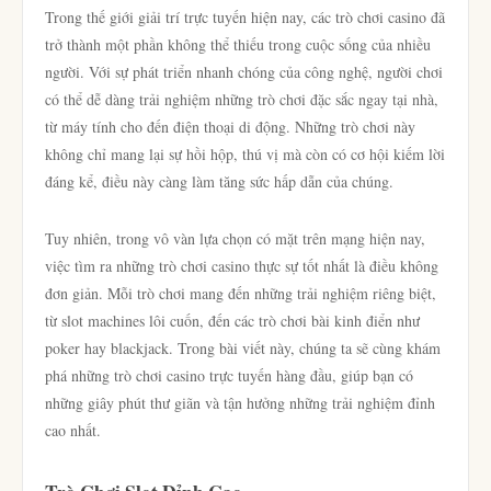
Trong thế giới giải trí trực tuyến hiện nay, các trò chơi casino đã
trở thành một phần không thể thiếu trong cuộc sống của nhiều
người. Với sự phát triển nhanh chóng của công nghệ, người chơi
có thể dễ dàng trải nghiệm những trò chơi đặc sắc ngay tại nhà,
từ máy tính cho đến điện thoại di động. Những trò chơi này
không chỉ mang lại sự hồi hộp, thú vị mà còn có cơ hội kiếm lời
đáng kể, điều này càng làm tăng sức hấp dẫn của chúng.
Tuy nhiên, trong vô vàn lựa chọn có mặt trên mạng hiện nay,
việc tìm ra những trò chơi casino thực sự tốt nhất là điều không
đơn giản. Mỗi trò chơi mang đến những trải nghiệm riêng biệt,
từ slot machines lôi cuốn, đến các trò chơi bài kinh điển như
poker hay blackjack. Trong bài viết này, chúng ta sẽ cùng khám
phá những trò chơi casino trực tuyến hàng đầu, giúp bạn có
những giây phút thư giãn và tận hưởng những trải nghiệm đỉnh
cao nhất.