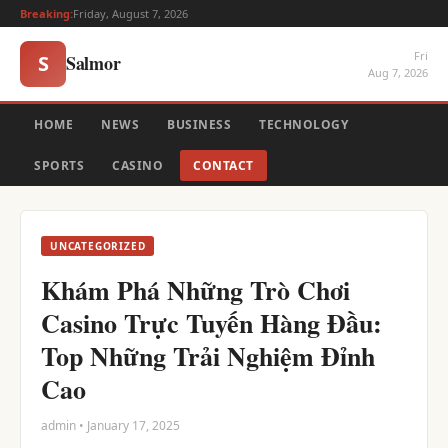
Breaking:
Friday, August 7, 2026
Fri
Salmor
S
Aug 7, 2026
HOME
NEWS
BUSINESS
TECHNOLOGY
SPORTS
CASINO
CONTACT
UNCATEGORIZED
Khám Phá Những Trò Chơi
Casino Trực Tuyến Hàng Đầu:
Top Những Trải Nghiệm Đỉnh
Cao
admin • January 17, 2025