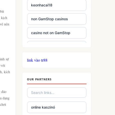
keonhacai18
bài
 kịch
non GamStop casinos
 vẽ nên
casino not on GamStop
casinos not on GamStop
ành sự
link vào tr88
casinos not on GamStop
 với
h, kích
online casino not on GamStop
OUR PARTNERS
slots
c đáo
đa dạng
casino not on gamstop
 chơi
online kaszinó