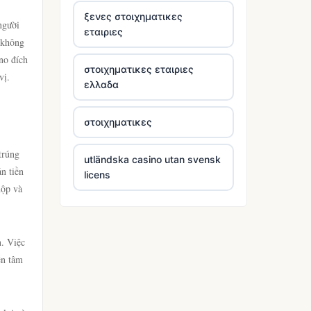
£5 deposit casino UK
ξενες στοιχηματικες
người
εταιριες
trusted non UK casino
 không
no đích
στοιχηματικες εταιριες
vị.
online casinos
ελλαδα
789win 9
στοιχηματικες
Crypto
trúng
utländska casino utan svensk
n tiền
licens
hộp và
utländska casino
online casina hrvatska
casino utan svensk licens
n. Việc
utländska casino utan svensk
ến tâm
casino utan spelpaus
licens
casino utan spelpaus
utländska casino utan svensk