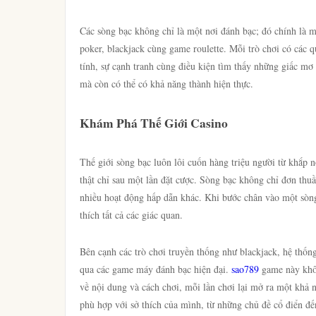
Các sòng bạc không chỉ là một nơi đánh bạc; đó chính là m
poker, blackjack cùng game roulette. Mỗi trò chơi có các q
tính, sự cạnh tranh cùng điều kiện tìm thấy những giấc m
mà còn có thể có khả năng thành hiện thực.
Khám Phá Thế Giới Casino
Thế giới sòng bạc luôn lôi cuốn hàng triệu người từ khắp n
thật chỉ sau một lần đặt cược. Sòng bạc không chỉ đơn thuầ
nhiều hoạt động hấp dẫn khác. Khi bước chân vào một sòng
thích tất cả các giác quan.
Bên cạnh các trò chơi truyền thống như blackjack, hệ thốn
qua các game máy đánh bạc hiện đại.
sao789
game này khôn
về nội dung và cách chơi, mỗi lần chơi lại mở ra một khả 
phù hợp với sở thích của mình, từ những chủ đề cổ điển đế