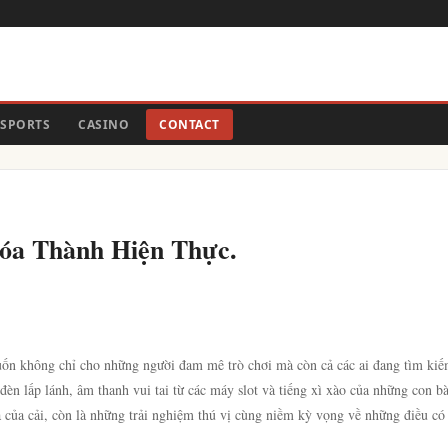
SPORTS
CASINO
CONTACT
óa Thành Hiện Thực.
 cuốn không chỉ cho những người đam mê trò chơi mà còn cả các ai đang tìm ki
èn lấp lánh, âm thanh vui tai từ các máy slot và tiếng xì xào của những con b
à của cải, còn là những trải nghiệm thú vị cùng niềm kỳ vọng về những điều có