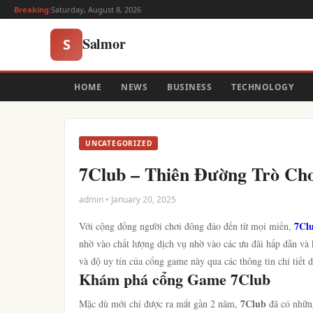
Breaking:
Saturday, August 8, 2026
Salmor
S
HOME
NEWS
BUSINESS
TECHNOLOGY
UNCATEGORIZED
7Club – Thiên Đường Trò Chơ
admin • January 20, 2025
7Cl
Với cộng đồng người chơi đông đảo đến từ mọi miền,
nhờ vào chất lượng dịch vụ nhờ vào các ưu đãi hấp dẫn và
và độ uy tín của cổng game này qua các thông tin chi tiết d
Khám phá cổng Game 7Club
7Club
Mặc dù mới chỉ được ra mắt gần 2 năm,
đã có nhữn