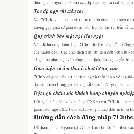
thưởng cho người chơi vào các dịp đặc biệt, tạo cơ hội cho
Tốc độ nạp rút siêu tốc
7Club
Với
, vấn đề nạp và rút tiền luôn được thực hiện n
không gặp phải sự gián đoạn nào. Bạn có thể rút tiền về t
Quy trình bảo mật nghiêm ngặt
7Club
Vấn đề bảo mật luôn được
đặt lên hàng đầu. Cổng 
của người chơi. Các giao dịch nạp, rút tiền đều yêu cầu x
sẽ lập tức phát hiện và ngừng giao dịch, bảo vệ quyền lợi c
Giao diện và âm thanh chất lượng cao
7Club
có giao diện rất dễ sử dụng và thân thiện với người
đó, âm thanh trong game cũng rất chân thực, giúp bạn cảm 
Đội ngũ chăm sóc khách hàng chuyên nghiệ
7Club
Đội ngũ chăm sóc khách hàng (CSKH) của
luôn sẵ
game, đội ngũ CSKH của 7Club sẽ giải đáp thắc mắc và hỗ t
Hướng dẫn cách đăng nhập 7Clubs
Để tham gia chơi game tại 7Club, bạn chỉ cần làm theo cá