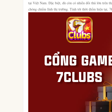
tại Việt Nam. Đặc biệt, dù còn có nhiều đối thủ lớn trên
chóng chiếm lĩnh thị trường. Tính tới thời điểm hiện tại, 7