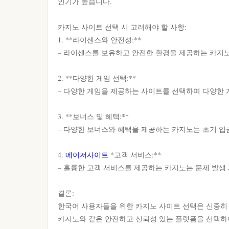
인기가 높습니다.
카지노 사이트 선택 시 고려해야 할 사항:
1. **라이센스와 안전성:**
– 라이센스를 보유하고 안전한 환경을 제공하는 카지
2. **다양한 게임 선택:**
– 다양한 게임을 제공하는 사이트를 선택하여 다양한 
3. **보너스 및 혜택:**
– 다양한 보너스와 혜택을 제공하는 카지노는 초기 입금
4.
메이저사이트
*고객 서비스:**
– 훌륭한 고객 서비스를 제공하는 카지노는 문제 발생
결론:
한국어 사용자들을 위한 카지노 사이트 선택은 신중히 
카지노와 같은 안전하고 신뢰성 있는 플랫폼을 선택하