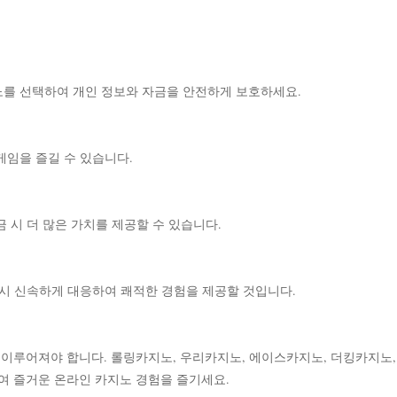
노를 선택하여 개인 정보와 자금을 안전하게 보호하세요.
게임을 즐길 수 있습니다.
 시 더 많은 가치를 제공할 수 있습니다.
 시 신속하게 대응하여 쾌적한 경험을 제공할 것입니다.
이루어져야 합니다. 롤링카지노, 우리카지노, 에이스카지노, 더킹카지노,
여 즐거운 온라인 카지노 경험을 즐기세요.