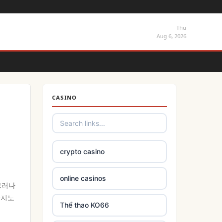
Thu
Aug 6, 2026
CASINO
crypto casino
online casinos
그러나
카지노
Thể thao KO66