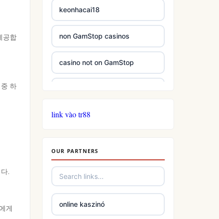
keonhacai18
non GamStop casinos
제공합
casino not on GamStop
중 하
casinos not on GamStop
link vào tr88
casinos not on GamStop
online casino not on GamStop
OUR PARTNERS
slots
다.
casino not on gamstop
online kaszinó
들에게